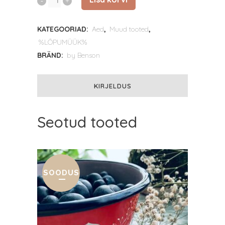
Benson
KATEGOORIAD:
Aed
,
Muud tooted
,
Istutuslabidas
%LÕPUMÜÜK%
quantity
BRÄND:
by Benson
KIRJELDUS
Seotud tooted
SOODUS