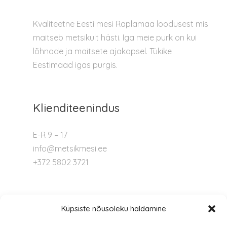
Kvaliteetne Eesti mesi Raplamaa loodusest mis
maitseb metsikult hästi. Iga meie purk on kui
lõhnade ja maitsete ajakapsel. Tükike
Eestimaad igas purgis.
Klienditeenindus
E-R 9 – 17
info@metsikmesi.ee
+372 5802 3721
Tugi
Küpsiste nõusoleku haldamine