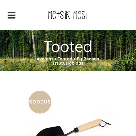
Tooted
Avaleht
>
Tooted
>
By Benson
Istutuslabidas
SOODUS