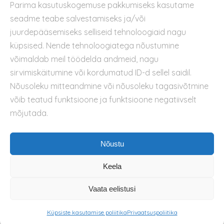
Parima kasutuskogemuse pakkumiseks kasutame
Kontakt
seadme teabe salvestamiseks ja/või
Privaatsuspoliitika
juurdepääsemiseks selliseid tehnoloogiaid nagu
Kasutustingimused
küpsised. Nende tehnoloogiatega nõustumine
Küpsiste kasutamise poliitika
võimaldab meil töödelda andmeid, nagu
sirvimiskäitumine või kordumatud ID-d sellel saidil.
Nõusoleku mitteandmine või nõusoleku tagasivõtmine
võib teatud funktsioone ja funktsioone negatiivselt
mõjutada.
Nõustu
Keela
Vaata eelistusi
Küpsiste kasutamise poliitika
Privaatsuspoliitika