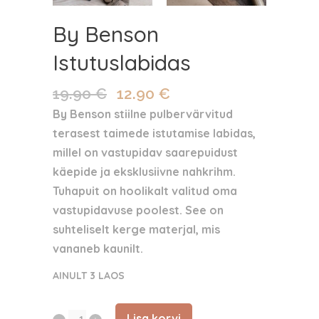
By Benson
Istutuslabidas
19.90
€
12.90
€
Algne
Praegune
hind
hind
By Benson stiilne pulbervärvitud
oli:
on:
terasest taimede istutamise labidas,
19.90 €.
12.90 €.
millel on vastupidav saarepuidust
käepide ja eksklusiivne nahkrihm.
Tuhapuit on hoolikalt valitud oma
vastupidavuse poolest. See on
suhteliselt kerge materjal, mis
vananeb kaunilt.
AINULT 3 LAOS
Lisa korvi
By