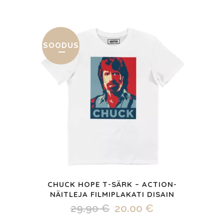
SOODUS
Sellel
CHUCK HOPE T-SÄRK – ACTION-
tootel
NÄITLEJA FILMIPLAKATI DISAIN
on
Algne
Praegune
29.90
€
20.00
€
mitu