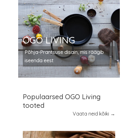
OGO LIVING
Põhja-Prantsuse disain, mis räägib
iseenda eest
Populaarsed OGO Living
tooted
Vaata neid kõiki →