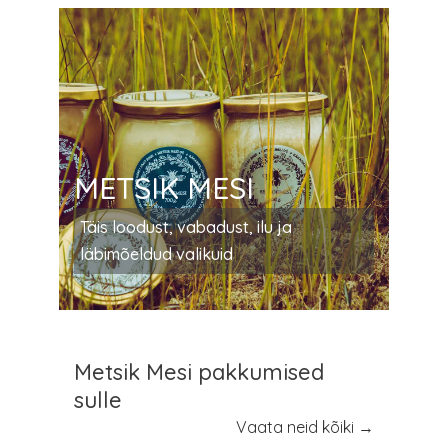
tootelehel.
METSIK MESI
Täis loodust, vabadust, ilu ja
läbimõeldud valikuid
Metsik Mesi pakkumised
sulle
Vaata neid kõiki →