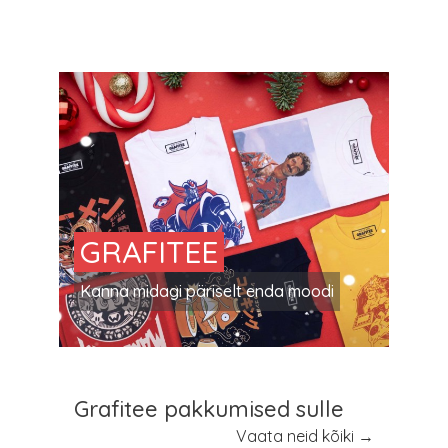
GRAFITEE
Kanna midagi päriselt enda moodi
Grafitee pakkumised sulle
Vaata neid kõiki →