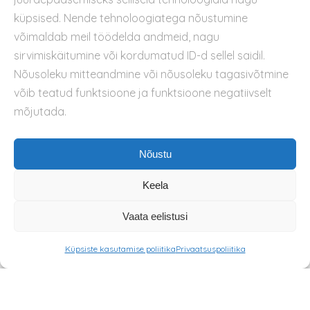
küpsised. Nende tehnoloogiatega nõustumine
Küpsiste kasutamise poliitika
võimaldab meil töödelda andmeid, nagu
sirvimiskäitumine või kordumatud ID-d sellel saidil.
Nõusoleku mitteandmine või nõusoleku tagasivõtmine
võib teatud funktsioone ja funktsioone negatiivselt
mõjutada.
Nõustu
Keela
Vaata eelistusi
Küpsiste kasutamise poliitika
Privaatsuspoliitika
© 2026 METSIK MESI OÜ. All rights reserved.