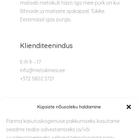
maitseb metsikult hästi. Iga meie purk on kui
lõhnade ja maitsete ajakapsel. Tükike
Eestimaad igas purgis.
Klienditeenindus
E-R 9 – 17
info@metsikmesi.ee
+372 5802 3721
Tugi
Küpsiste nõusoleku haldamine
Parima kasutuskogemuse pakkumiseks kasutame
Kontakt
seadme teabe salvestamiseks ja/või
Privaatsuspoliitika
juurdepääsemiseks selliseid tehnoloogiaid nagu
Kasutustingimused