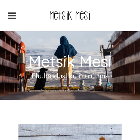
Metsik Mesi
Elu loodusliku ilu rütmis