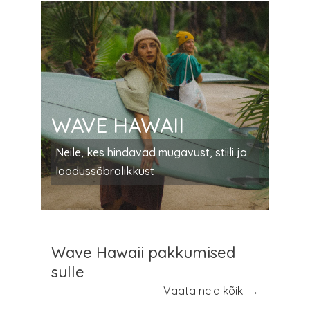
WAVE HAWAII
Neile, kes hindavad mugavust, stiili ja
loodussõbralikkust
Wave Hawaii pakkumised
sulle
Vaata neid kõiki →