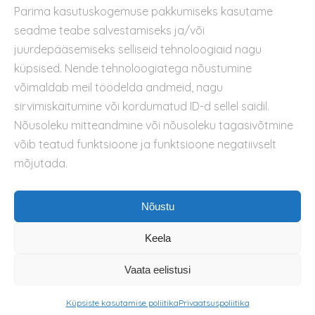
Parima kasutuskogemuse pakkumiseks kasutame
Kontakt
seadme teabe salvestamiseks ja/või
Privaatsuspoliitika
juurdepääsemiseks selliseid tehnoloogiaid nagu
Kasutustingimused
küpsised. Nende tehnoloogiatega nõustumine
Küpsiste kasutamise poliitika
võimaldab meil töödelda andmeid, nagu
sirvimiskäitumine või kordumatud ID-d sellel saidil.
Nõusoleku mitteandmine või nõusoleku tagasivõtmine
võib teatud funktsioone ja funktsioone negatiivselt
mõjutada.
Nõustu
Keela
Vaata eelistusi
Küpsiste kasutamise poliitika
Privaatsuspoliitika