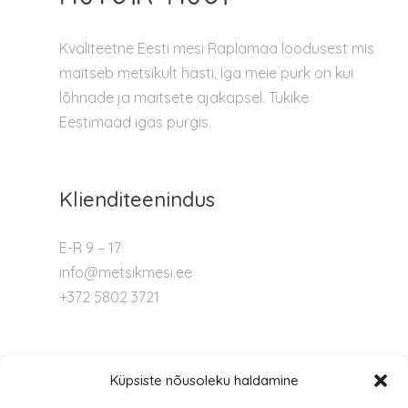
Kvaliteetne Eesti mesi Raplamaa loodusest mis
maitseb metsikult hästi. Iga meie purk on kui
lõhnade ja maitsete ajakapsel. Tükike
Eestimaad igas purgis.
Klienditeenindus
E-R 9 – 17
info@metsikmesi.ee
+372 5802 3721
Tugi
Küpsiste nõusoleku haldamine