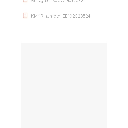
Äriregistri kood: 14319573
KMKR number: EE102028524