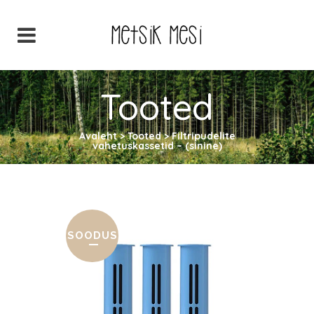
Tooted
Avaleht
>
Tooted
>
Filtripudelite
vahetuskassetid – (sinine)
SOODUS