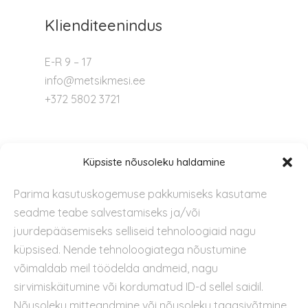
Klienditeenindus
E-R 9 – 17
info@metsikmesi.ee
+372 5802 3721
Tugi
Küpsiste nõusoleku haldamine
Parima kasutuskogemuse pakkumiseks kasutame
Kontakt
seadme teabe salvestamiseks ja/või
Privaatsuspoliitika
juurdepääsemiseks selliseid tehnoloogiaid nagu
Kasutustingimused
küpsised. Nende tehnoloogiatega nõustumine
Küpsiste kasutamise poliitika
võimaldab meil töödelda andmeid, nagu
sirvimiskäitumine või kordumatud ID-d sellel saidil.
Nõusoleku mitteandmine või nõusoleku tagasivõtmine