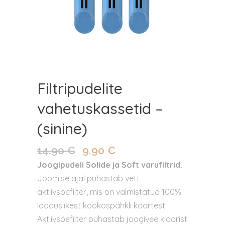
Filtripudelite
vahetuskassetid –
(sinine)
14.90
€
9.90
€
Algne
Praegune
hind
hind
Joogipudeli Solide ja Soft varufiltrid.
oli:
on:
Joomise ajal puhastab vett
14.90 €.
9.90 €.
aktiivsöefilter, mis on valmistatud 100%
looduslikest kookospähkli koortest.
Aktiivsöefilter puhastab joogivee kloorist