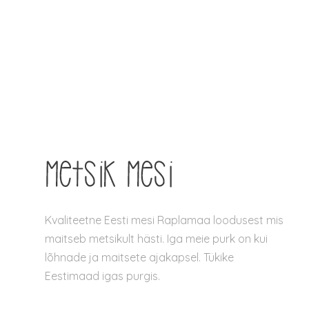
20.30 €.
15.90 €.
Kvaliteetne Eesti mesi Raplamaa loodusest mis
maitseb metsikult hästi. Iga meie purk on kui
lõhnade ja maitsete ajakapsel. Tükike
Eestimaad igas purgis.