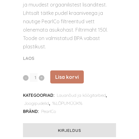
ja muudest orgaanilistest lisanditest.
Lihtsalt täitke pudel kraaniveega ja
nautige PearlCo filtreeritud vett
olenemata asukohast. Filtrimaht 150l.
Toode on valmistatud BPA vabast
plastikust.
LAOS
Lisa korvi
Filtripudelite
vahetuskassetid
KATEGOORIAD:
Lauanõud ja köögitarbed
,
-
Joogipudelid
,
%LÕPUMÜÜK%
(sinine)
BRÄND:
PearlCo
quantity
KIRJELDUS