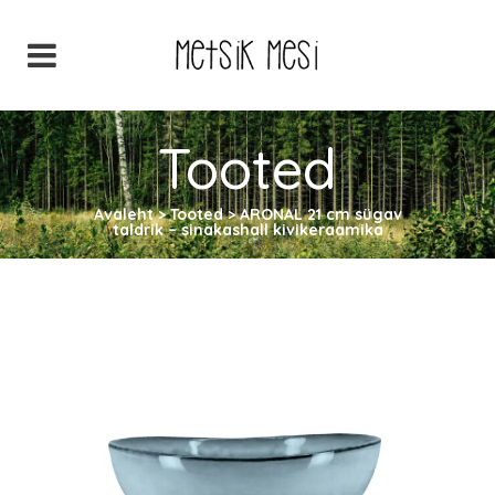
Tooted
Avaleht
>
Tooted
>
ARONAL 21 cm sügav
taldrik – sinakashall kivikeraamika