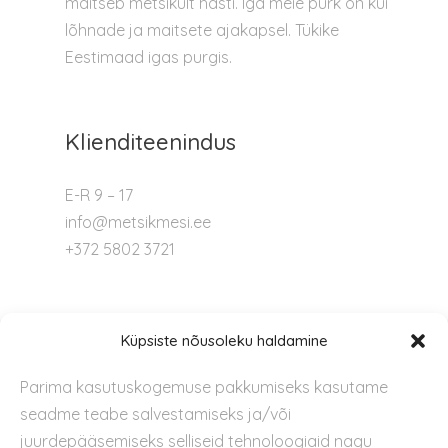
maitseb metsikult hästi. Iga meie purk on kui
lõhnade ja maitsete ajakapsel. Tükike
Eestimaad igas purgis.
Klienditeenindus
E-R 9 – 17
info@metsikmesi.ee
+372 5802 3721
Tugi
Küpsiste nõusoleku haldamine
Parima kasutuskogemuse pakkumiseks kasutame
Kontakt
seadme teabe salvestamiseks ja/või
Privaatsuspoliitika
juurdepääsemiseks selliseid tehnoloogiaid nagu
Kasutustingimused