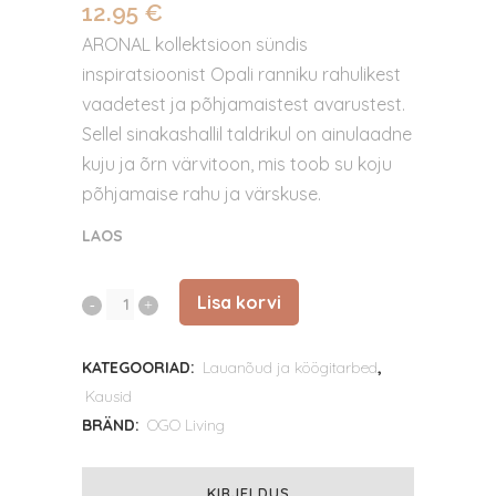
12.95
€
ARONAL kollektsioon sündis
inspiratsioonist Opali ranniku rahulikest
vaadetest ja põhjamaistest avarustest.
Sellel sinakashallil taldrikul on ainulaadne
kuju ja õrn värvitoon, mis toob su koju
põhjamaise rahu ja värskuse.
LAOS
Lisa korvi
ARONAL
21
KATEGOORIAD:
Lauanõud ja köögitarbed
,
cm
Kausid
sügav
BRÄND:
OGO Living
taldrik
KIRJELDUS