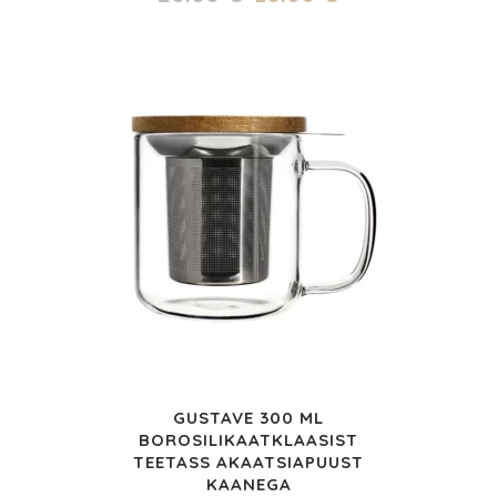
hind
hind
oli:
on:
20.00 €.
10.00 €.
GUSTAVE 300 ML
BOROSILIKAATKLAASIST
TEETASS AKAATSIAPUUST
KAANEGA