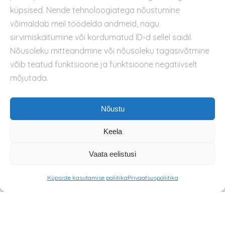
küpsised. Nende tehnoloogiatega nõustumine
Küpsiste kasutamise poliitika
võimaldab meil töödelda andmeid, nagu
sirvimiskäitumine või kordumatud ID-d sellel saidil.
Nõusoleku mitteandmine või nõusoleku tagasivõtmine
võib teatud funktsioone ja funktsioone negatiivselt
mõjutada.
Nõustu
Keela
Vaata eelistusi
Küpsiste kasutamise poliitika
Privaatsuspoliitika
© 2026 METSIK MESI OÜ. All rights reserved.