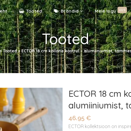
UUS
eht
Tooted
Brändid
Meie lugu
Tooted
>
Tooted
>
ECTOR 18 cm kollane kastrul – alumiiniumist, tamm
ECTOR 18 cm ko
alumiiniumist
46.95
€
ECTOR kollektsioon on inspi