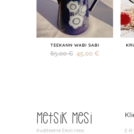
TEEKANN WABI SABI
KR
Algne
Praegune
65.00
€
45.00
€
hind
hind
oli:
on:
65.00 €.
45.00 €.
Kl
Kvaliteetne Eesti mesi
E-R 