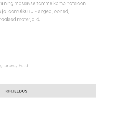
iumi ning massiivse tamme kombinatsioon
 ja loomuliku ilu – sirged jooned,
raalsed materjalid.
gitarbed
,
Potid
KIRJELDUS