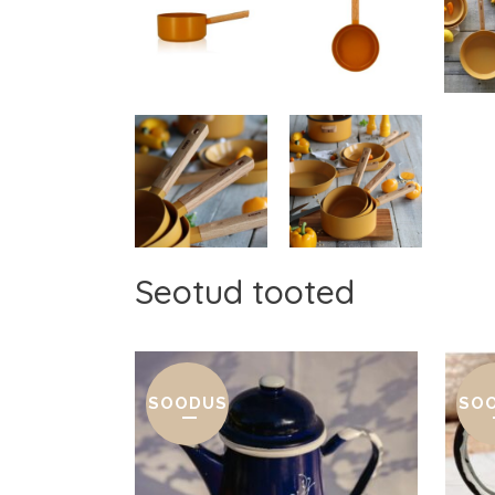
Seotud tooted
SOODUS
SO