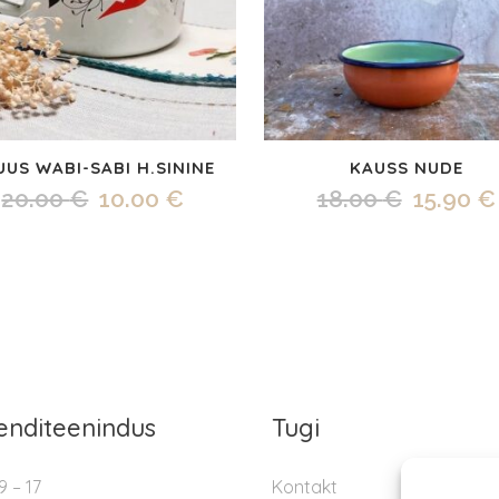
UUS WABI-SABI H.SININE
KAUSS NUDE
Algne
Praegune
Algne
20.00
€
10.00
€
18.00
€
15.90
€
hind
hind
hind
oli:
on:
oli:
20.00 €.
10.00 €.
18.00 €
ienditeenindus
Tugi
9 – 17
Kontakt