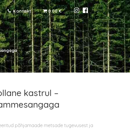
Kontakt
0.00 €
esangaga
llane kastrul –
, tammesangaga
reeritud põhjamaade metsade tugevusest ja