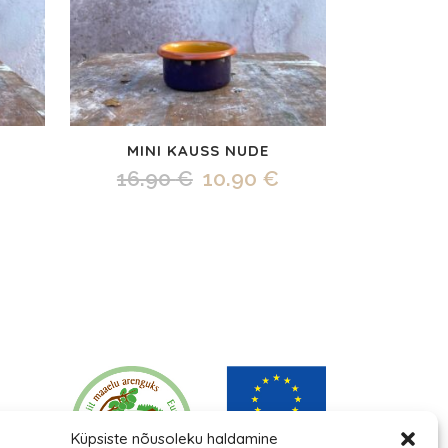
MINI KAUSS NUDE
Praegune
Algne
Praegune
16.90
€
10.90
€
hind
hind
hind
on:
oli:
on:
.
15.90 €.
16.90 €.
10.90 €.
Küpsiste nõusoleku haldamine