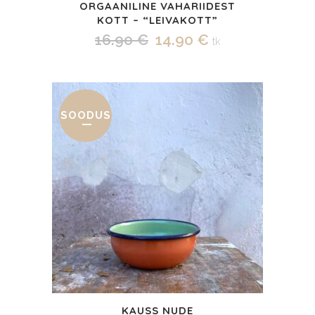
ORGAANILINE VAHARIIDEST
KOTT – “LEIVAKOTT”
Algne
Praegune
16.90
€
14.90
€
tk
hind
hind
oli:
on:
16.90 €.
14.90 €.
SOODUS
KAUSS NUDE