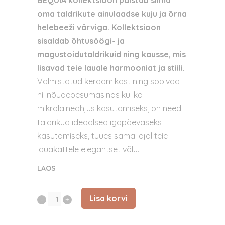
BEQUIA kollektsioon paistab silma
oma taldrikute ainulaadse kuju ja õrna
helebeeži värviga. Kollektsioon
sisaldab õhtusöögi- ja
magustoidutaldrikuid ning kausse, mis
lisavad teie lauale harmooniat ja stiili.
Valmistatud keraamikast ning sobivad
nii nõudepesumasinas kui ka
mikrolaineahjus kasutamiseks, on need
taldrikud ideaalsed igapäevaseks
kasutamiseks, tuues samal ajal teie
lauakattele elegantset võlu.
LAOS
Lisa korvi
Bequia
kauss-