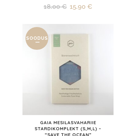
Algne
Praegune
18.00
€
15.90
€
hind
hind
oli:
on:
18.00 €.
15.90 €.
SOODUS
GAIA MESILASVAHARIIE
STARDIKOMPLEKT (S,M,L) –
“SAVE THE OCEAN”