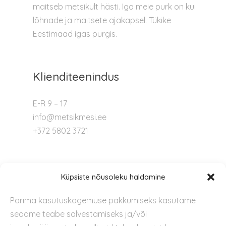
maitseb metsikult hästi. Iga meie purk on kui
lõhnade ja maitsete ajakapsel. Tükike
Eestimaad igas purgis.
Klienditeenindus
E-R 9 – 17
info@metsikmesi.ee
+372 5802 3721
Tugi
Küpsiste nõusoleku haldamine
Parima kasutuskogemuse pakkumiseks kasutame
Kontakt
seadme teabe salvestamiseks ja/või
Privaatsuspoliitika