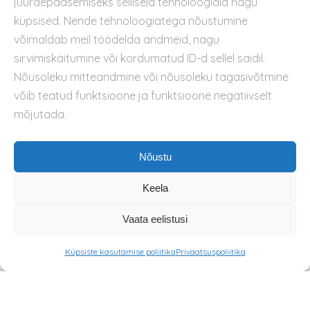
juurdepääsemiseks selliseid tehnoloogiaid nagu
Kasutustingimused
küpsised. Nende tehnoloogiatega nõustumine
Küpsiste kasutamise poliitika
võimaldab meil töödelda andmeid, nagu
sirvimiskäitumine või kordumatud ID-d sellel saidil.
Nõusoleku mitteandmine või nõusoleku tagasivõtmine
võib teatud funktsioone ja funktsioone negatiivselt
mõjutada.
Nõustu
Keela
Vaata eelistusi
Küpsiste kasutamise poliitika
Privaatsuspoliitika
© 2026 METSIK MESI OÜ. All rights reserved.