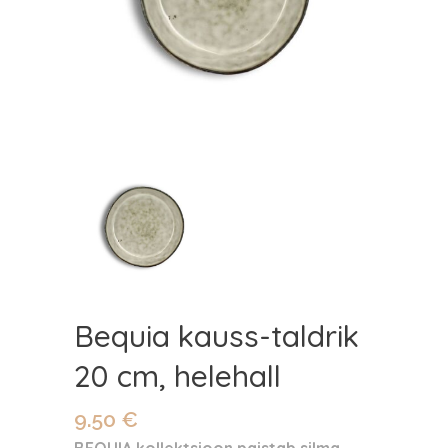
Bequia kauss-taldrik
20 cm, helehall
9.50
€