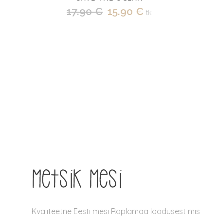
Algne
Praegune
17.90
€
15.90
€
tk
hind
hind
oli:
on:
17.90 €.
15.90 €.
Kvaliteetne Eesti mesi Raplamaa loodusest mis