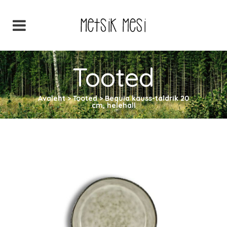
Tooted
Avaleht
>
Tooted
>
Bequia kauss-taldrik 20
cm, helehall