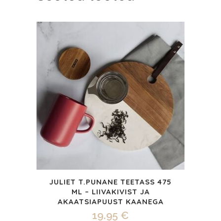
portselanist
quantity
JULIET T.PUNANE TEETASS 475
ML – LIIVAKIVIST JA
AKAATSIAPUUST KAANEGA
19.95
€