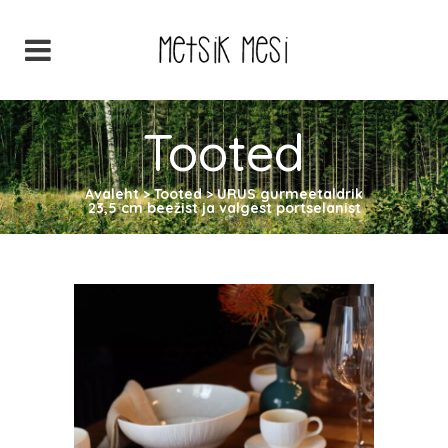
Tooted
Avaleht
>
Tooted
>
URUS gurmeetaldrik
23,5 cm beežist ja valgest portselanist