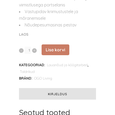
viimistlusega portselanis
Vastupidav kriimustustele ja
mõranemisele
Nõudepesumasinas pestav
LAOS
Lisa korvi
URUS
gurmeetaldrik
KATEGOORIAD:
Lauanõud ja köögitarbed
,
23,5
Taldrikud
cm
BRÄND:
OGO Living
beežist
KIRJELDUS
ja
valgest
Seotud tooted