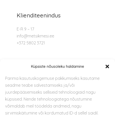
Klienditeenindus
E-R 9 – 17
info@metsikmesi.ee
+372 5802 3721
Tugi
Küpsiste nõusoleku haldamine
Parima kasutuskogemuse pakkumiseks kasutame
Kontakt
seadme teabe salvestamiseks ja/või
Privaatsuspoliitika
juurdepääsemiseks selliseid tehnoloogiaid nagu
Kasutustingimused
küpsised. Nende tehnoloogiatega nõustumine
Küpsiste kasutamise poliitika
võimaldab meil töödelda andmeid, nagu
sirvimiskäitumine või kordumatud ID-d sellel saidil.