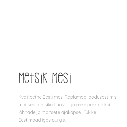
oli:
on:
28.90 €.
15.00 €.
Kvaliteetne Eesti mesi Raplamaa loodusest mis
maitseb metsikult hästi. Iga meie purk on kui
lõhnade ja maitsete ajakapsel. Tükike
Eestimaad igas purgis.