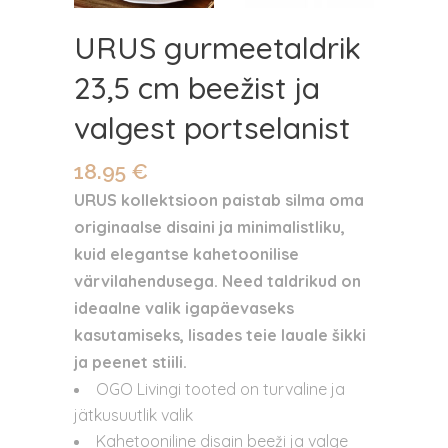
URUS gurmeetaldrik
23,5 cm beežist ja
valgest portselanist
18.95
€
URUS kollektsioon paistab silma oma
originaalse disaini ja minimalistliku,
kuid elegantse kahetoonilise
värvilahendusega. Need taldrikud on
ideaalne valik igapäevaseks
kasutamiseks, lisades teie lauale šikki
ja peenet stiili.
OGO Livingi tooted on turvaline ja
jätkusuutlik valik
Kahetooniline disain beeži ja valge