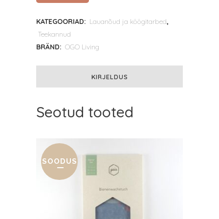
boorsilikaatklaasist
KATEGOORIAD:
Lauanõud ja köögitarbed
,
teekann
Teekannud
550
BRÄND:
OGO Living
ml
KIRJELDUS
quantity
Seotud tooted
SOODUS