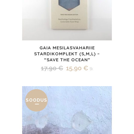
GAIA MESILASVAHARIIE
STARDIKOMPLEKT (S,M,L) –
“SAVE THE OCEAN”
Algne
Praegune
17.90
€
15.90
€
tk
hind
hind
oli:
on:
17.90 €.
15.90 €.
SOODUS