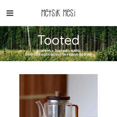
Tooted
Avaleht
>
Tooted
>
KARL
boorsilikaatklaasist teekann 550 ml