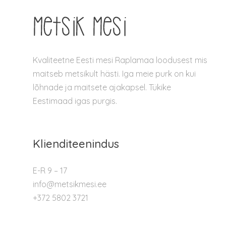
Kvaliteetne Eesti mesi Raplamaa loodusest mis
maitseb metsikult hästi. Iga meie purk on kui
lõhnade ja maitsete ajakapsel. Tükike
Eestimaad igas purgis.
Klienditeenindus
E-R 9 – 17
info@metsikmesi.ee
+372 5802 3721