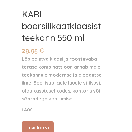
KARL
boorsilikaatklaasist
teekann 550 ml
29.95
€
Läbipaistva klaasi ja roostevaba
terase kombinatsioon annab meie
teekannule modernse ja elegantse
ilme. See lisab igale lauale stiilsust,
olgu kasutusel kodus, kontoris või
sõpradega kohtumisel.
LAOS
Lisa korvi
KARL