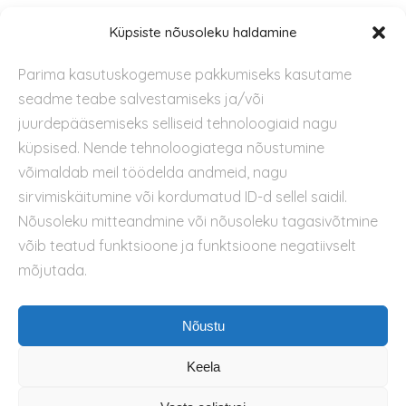
Tugi
Küpsiste nõusoleku haldamine
Parima kasutuskogemuse pakkumiseks kasutame
Kontakt
seadme teabe salvestamiseks ja/või
Privaatsuspoliitika
juurdepääsemiseks selliseid tehnoloogiaid nagu
Kasutustingimused
küpsised. Nende tehnoloogiatega nõustumine
Küpsiste kasutamise poliitika
võimaldab meil töödelda andmeid, nagu
sirvimiskäitumine või kordumatud ID-d sellel saidil.
Nõusoleku mitteandmine või nõusoleku tagasivõtmine
võib teatud funktsioone ja funktsioone negatiivselt
mõjutada.
Nõustu
Keela