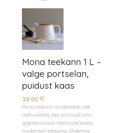
Mona teekann 1 L –
valge portselan,
puidust kaas
39.95
€
Mona teekann on ideaalne valik
teehuvilistele, kes soovivad oma
igapäevasesse teerituaali lisada
modernset elegantsi. Üheliitrine