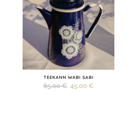
TEEKANN WABI SABI
Algne
Praegune
65.00
€
45.00
€
hind
hind
oli:
on:
65.00 €.
45.00 €.