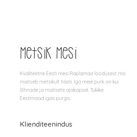
Kvaliteetne Eesti mesi Raplamaa loodusest mis
maitseb metsikult hästi. Iga meie purk on kui
lõhnade ja maitsete ajakapsel. Tükike
Eestimaad igas purgis.
Klienditeenindus