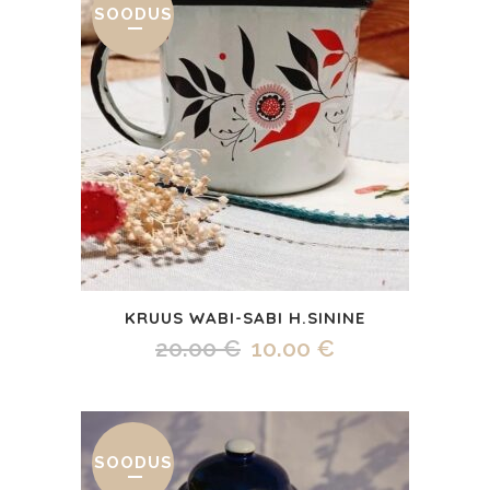
18.00 €.
15.90 €.
SOODUS
KRUUS WABI-SABI H.SININE
Algne
Praegune
20.00
€
10.00
€
hind
hind
oli:
on:
20.00 €.
10.00 €.
SOODUS