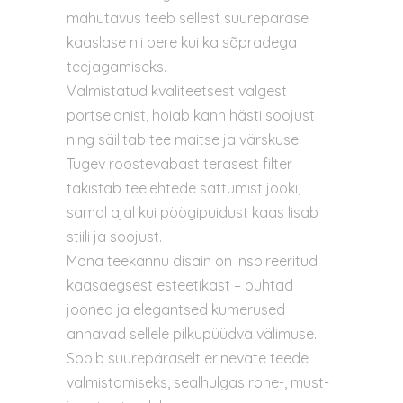
mahutavus teeb sellest suurepärase
kaaslase nii pere kui ka sõpradega
teejagamiseks.
Valmistatud kvaliteetsest valgest
portselanist, hoiab kann hästi soojust
ning säilitab tee maitse ja värskuse.
Tugev roostevabast terasest filter
takistab teelehtede sattumist jooki,
samal ajal kui pöögipuidust kaas lisab
stiili ja soojust.
Mona teekannu disain on inspireeritud
kaasaegsest esteetikast – puhtad
jooned ja elegantsed kumerused
annavad sellele pilkupüüdva välimuse.
Sobib suurepäraselt erinevate teede
valmistamiseks, sealhulgas rohe-, must-