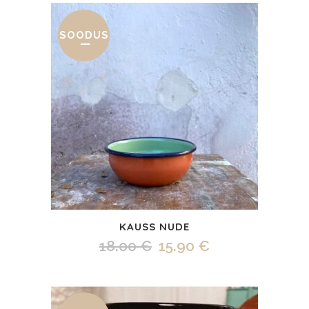
SOODUS
KAUSS NUDE
Algne
Praegune
18.00
€
15.90
€
hind
hind
oli:
on: