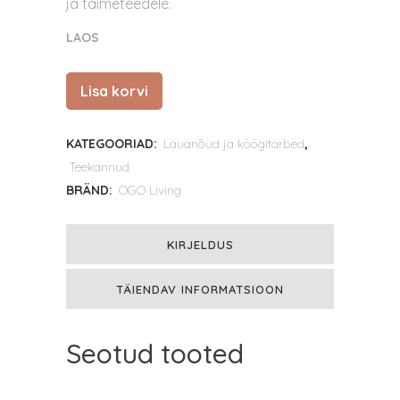
ja taimeteedele.
LAOS
Lisa korvi
Mona
teekann
KATEGOORIAD:
Lauanõud ja köögitarbed
,
1
Teekannud
L
BRÄND:
OGO Living
–
KIRJELDUS
valge
portselan,
TÄIENDAV INFORMATSIOON
puidust
Seotud tooted
kaas
quantity