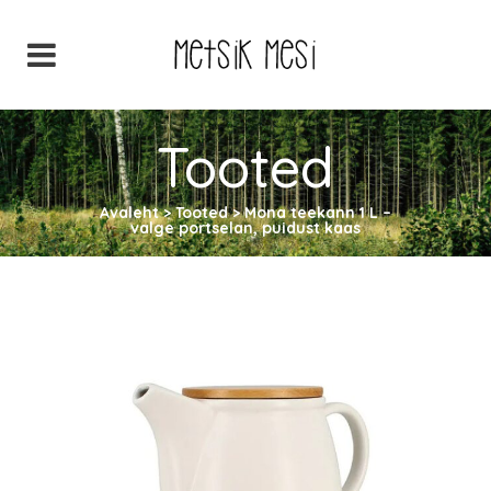
Tooted
Avaleht
>
Tooted
>
Mona teekann 1 L –
valge portselan, puidust kaas