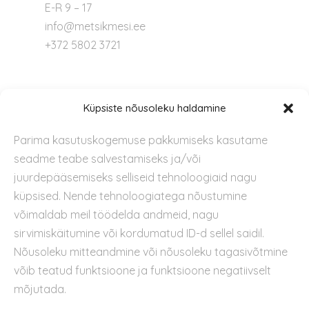
E-R 9 – 17
info@metsikmesi.ee
+372 5802 3721
Tugi
Küpsiste nõusoleku haldamine
Parima kasutuskogemuse pakkumiseks kasutame
Kontakt
seadme teabe salvestamiseks ja/või
Privaatsuspoliitika
juurdepääsemiseks selliseid tehnoloogiaid nagu
Kasutustingimused
küpsised. Nende tehnoloogiatega nõustumine
Küpsiste kasutamise poliitika
võimaldab meil töödelda andmeid, nagu
sirvimiskäitumine või kordumatud ID-d sellel saidil.
Nõusoleku mitteandmine või nõusoleku tagasivõtmine
võib teatud funktsioone ja funktsioone negatiivselt
mõjutada.