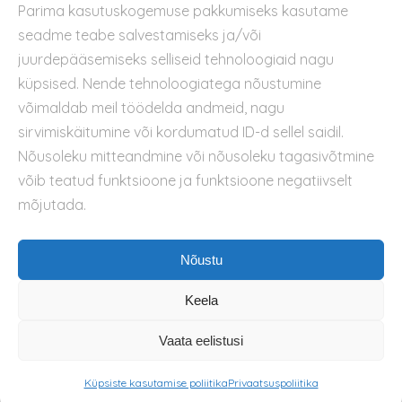
Parima kasutuskogemuse pakkumiseks kasutame
Kontakt
seadme teabe salvestamiseks ja/või
Privaatsuspoliitika
juurdepääsemiseks selliseid tehnoloogiaid nagu
Kasutustingimused
küpsised. Nende tehnoloogiatega nõustumine
Küpsiste kasutamise poliitika
võimaldab meil töödelda andmeid, nagu
sirvimiskäitumine või kordumatud ID-d sellel saidil.
Nõusoleku mitteandmine või nõusoleku tagasivõtmine
võib teatud funktsioone ja funktsioone negatiivselt
mõjutada.
Nõustu
Keela
Vaata eelistusi
Küpsiste kasutamise poliitika
Privaatsuspoliitika