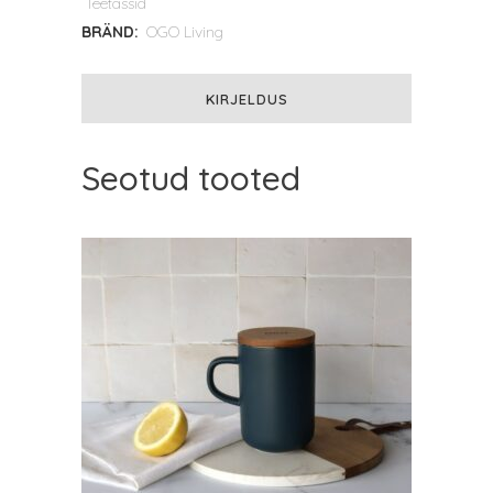
Teetassid
mini
BRÄND:
OGO Living
300ml.
KIRJELDUS
paprika
quantity
Seotud tooted