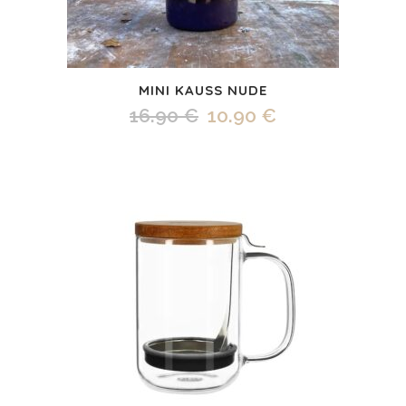
MINI KAUSS NUDE
Algne
Praegune
16.90
€
10.90
€
hind
hind
oli:
on:
16.90 €.
10.90 €.