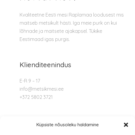
Kvaliteetne Eesti mesi Raplamaa loodusest mis
maitseb metsikult hästi. Iga meie purk on kui
lõhnade ja maitsete ajakapsel. Tükike
Eestimaad igas purgis.
Klienditeenindus
E-R 9 – 17
info@metsikmesi.ee
+372 5802 3721
Tugi
Küpsiste nõusoleku haldamine