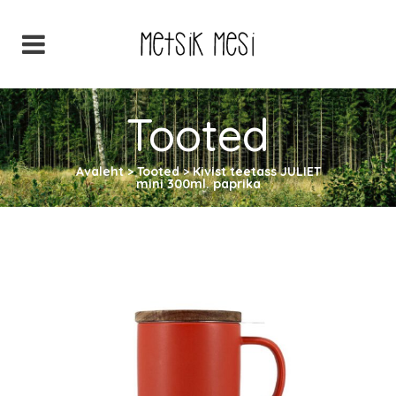
Tooted
Avaleht
>
Tooted
>
Kivist teetass JULIET
mini 300ml. paprika