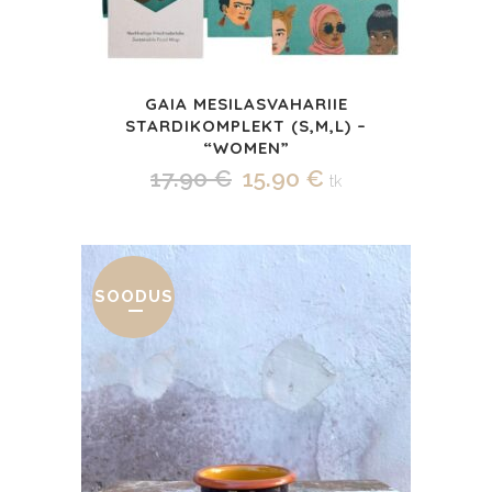
GAIA MESILASVAHARIIE
STARDIKOMPLEKT (S,M,L) –
“WOMEN”
Algne
Praegune
17.90
€
15.90
€
tk
hind
hind
oli:
on:
17.90 €.
15.90 €.
SOODUS