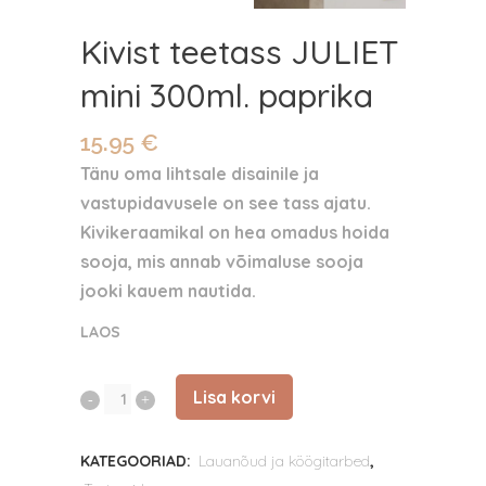
Kivist teetass JULIET
mini 300ml. paprika
15.95
€
Tänu oma lihtsale disainile ja
vastupidavusele on see tass ajatu.
Kivikeraamikal on hea omadus hoida
sooja, mis annab võimaluse sooja
jooki kauem nautida.
LAOS
Lisa korvi
Kivist
teetass
KATEGOORIAD:
Lauanõud ja köögitarbed
,
JULIET