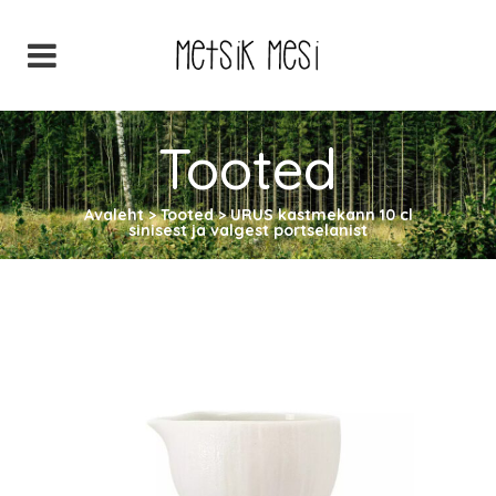
Tooted
Avaleht
>
Tooted
>
URUS kastmekann 10 cl
sinisest ja valgest portselanist