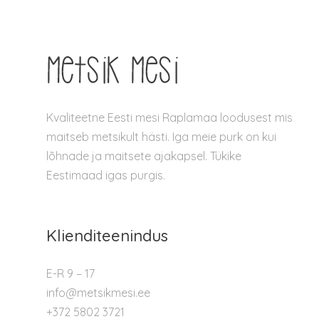
Kvaliteetne Eesti mesi Raplamaa loodusest mis
maitseb metsikult hästi. Iga meie purk on kui
lõhnade ja maitsete ajakapsel. Tükike
Eestimaad igas purgis.
Klienditeenindus
E-R 9 – 17
info@metsikmesi.ee
+372 5802 3721