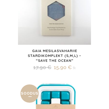
GAIA MESILASVAHARIIE
STARDIKOMPLEKT (S,M,L) –
“SAVE THE OCEAN”
Algne
Praegune
17.90
€
15.90
€
tk
hind
hind
oli:
on:
17.90 €.
15.90 €.
SOODUS