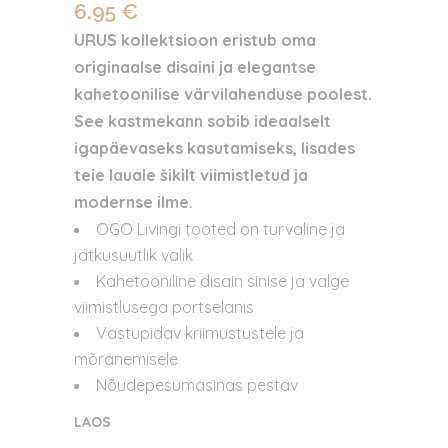
6.95
€
URUS kollektsioon eristub oma
originaalse disaini ja elegantse
kahetoonilise värvilahenduse poolest.
See kastmekann sobib ideaalselt
igapäevaseks kasutamiseks, lisades
teie lauale šikilt viimistletud ja
modernse ilme.
OGO Livingi tooted on turvaline ja
jätkusuutlik valik
Kahetooniline disain sinise ja valge
viimistlusega portselanis
Vastupidav kriimustustele ja
mõranemisele
Nõudepesumasinas pestav
LAOS