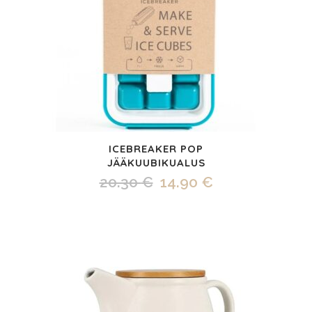
ICEBREAKER POP
JÄÄKUUBIKUALUS
Algne
Praegune
20.30
€
14.90
€
hind
hind
oli:
on:
20.30 €.
14.90 €.