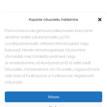
Tugi
Küpsiste nõusoleku haldamine
Parima kasutuskogemuse pakkumiseks kasutame
Kontakt
seadme teabe salvestamiseks ja/või
Privaatsuspoliitika
juurdepääsemiseks selliseid tehnoloogiaid nagu
Kasutustingimused
küpsised. Nende tehnoloogiatega nõustumine
Küpsiste kasutamise poliitika
võimaldab meil töödelda andmeid, nagu
sirvimiskäitumine või kordumatud ID-d sellel saidil.
Nõusoleku mitteandmine või nõusoleku tagasivõtmine
võib teatud funktsioone ja funktsioone negatiivselt
mõjutada.
Nõustu