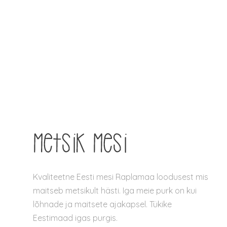
oli:
on:
17.90 €.
15.90 €.
Kvaliteetne Eesti mesi Raplamaa loodusest mis
maitseb metsikult hästi. Iga meie purk on kui
lõhnade ja maitsete ajakapsel. Tükike
Eestimaad igas purgis.