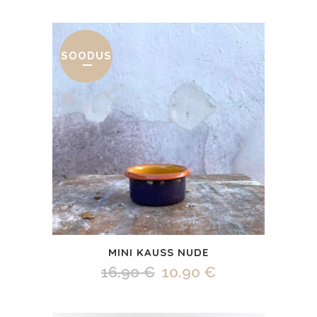
hind
hind
oli:
on:
20.00 €.
10.00 €.
SOODUS
MINI KAUSS NUDE
Algne
Praegune
16.90
€
10.90
€
hind
hind