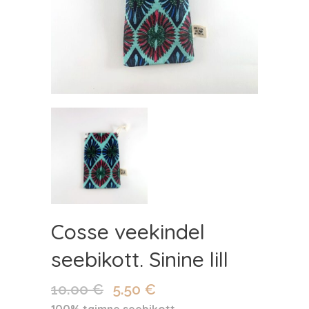
Cosse veekindel
seebikott. Sinine lill
10.00
€
5.50
€
Algne
Praegune
hind
hind