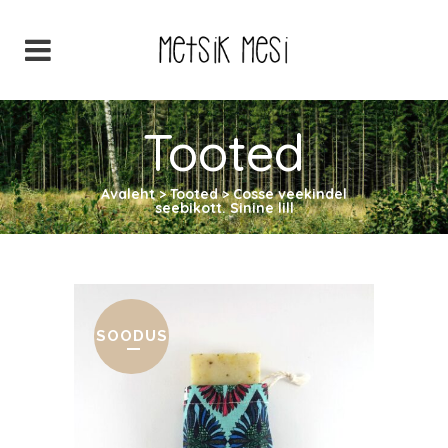
Tooted
Avaleht
>
Tooted
>
Cosse veekindel
seebikott. Sinine lill
SOODUS