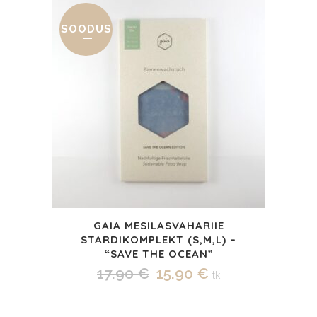
oli:
on:
16.90 €.
10.90 €.
SOODUS
GAIA MESILASVAHARIIE
STARDIKOMPLEKT (S,M,L) –
“SAVE THE OCEAN”
Algne
Praegune
17.90
€
15.90
€
tk
hind
hind