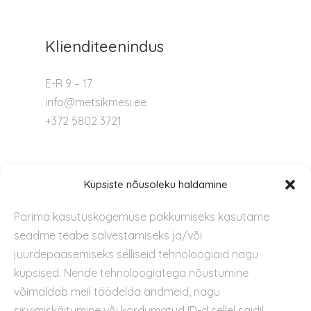
Klienditeenindus
E-R 9 – 17
info@metsikmesi.ee
+372 5802 3721
Tugi
Küpsiste nõusoleku haldamine
Parima kasutuskogemuse pakkumiseks kasutame
Kontakt
seadme teabe salvestamiseks ja/või
Privaatsuspoliitika
juurdepääsemiseks selliseid tehnoloogiaid nagu
Kasutustingimused
küpsised. Nende tehnoloogiatega nõustumine
Küpsiste kasutamise poliitika
võimaldab meil töödelda andmeid, nagu
sirvimiskäitumine või kordumatud ID-d sellel saidil.