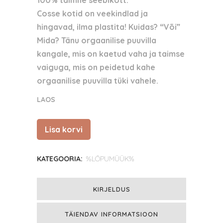
100% taimne seebikott.
oli:
on:
Cosse kotid on veekindlad ja
10.00 €.
5.50 €.
hingavad, ilma plastita! Kuidas? “Või”
Mida? Tänu orgaanilise puuvilla
kangale, mis on kaetud vaha ja taimse
vaiguga, mis on peidetud kahe
orgaanilise puuvilla tüki vahele.
LAOS
Lisa korvi
Cosse
veekindel
KATEGOORIA:
%LÕPUMÜÜK%
seebikott.
Sinine
KIRJELDUS
lill
TÄIENDAV INFORMATSIOON
quantity