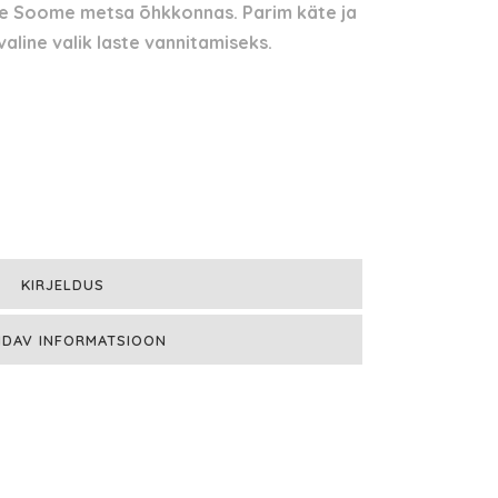
se Soome metsa õhkkonnas. Parim käte ja
valine valik laste vannitamiseks.
KIRJELDUS
NDAV INFORMATSIOON