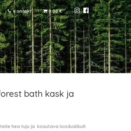
Kontakt
0.00 €
orest bath kask ja
e
eile hea tuju ja kosutava looduslikult