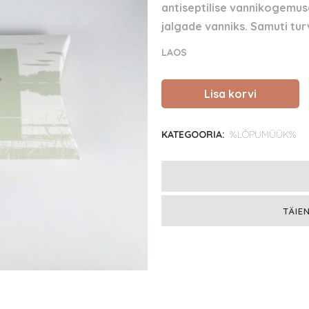
oli:
on:
antiseptilise vannikogemu
6.90 €.
3.90 €.
jalgade vanniks. Samuti tur
LAOS
Lisa korvi
Nystad
Sauna
KATEGOORIA:
%LÕPUMÜÜK%
forest
bath
kask
TÄIE
ja
piparmünt
quantity