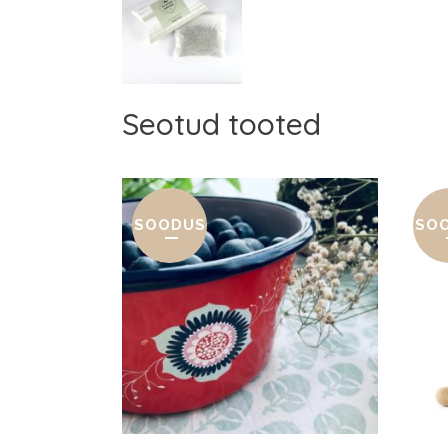
Seotud tooted
SOODUS
SO