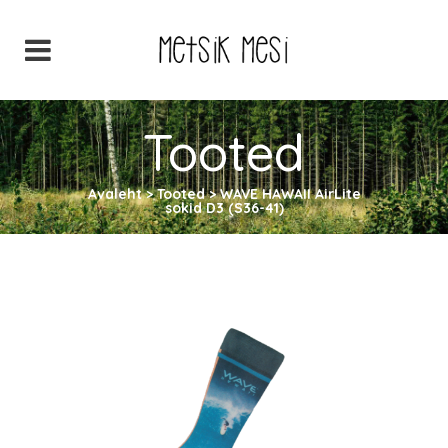
Tooted
Avaleht
>
Tooted
>
WAVE HAWAII AirLite
sokid D3 (S36-41)