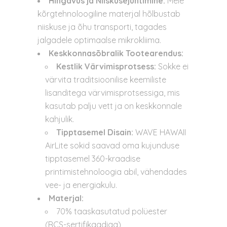
Hingavus ja Niiskusejuhtimine:
Meie
kõrgtehnoloogiline materjal hõlbustab
niiskuse ja õhu transporti, tagades
jalgadele optimaalse mikrokliima.
Keskkonnasõbralik Tootearendus:
Kestlik Värvimisprotsess:
Sokke ei
värvita traditsioonilise keemiliste
lisanditega värvimisprotsessiga, mis
kasutab palju vett ja on keskkonnale
kahjulik.
Tipptasemel Disain:
WAVE HAWAII
AirLite sokid saavad oma kujunduse
tipptasemel 360-kraadise
printimistehnoloogia abil, vähendades
vee- ja energiakulu.
Materjal:
70% taaskasutatud polüester
(RCS-sertifikaadiga)