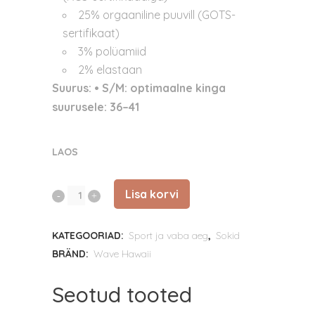
25% orgaaniline puuvill (GOTS-
sertifikaat)
3% polüamiid
2% elastaan
Suurus:
• S/M: optimaalne kinga
suurusele: 36–41
LAOS
Lisa korvi
WAVE
HAWAII
KATEGOORIAD:
Sport ja vaba aeg
,
Sokid
AirLite
BRÄND:
Wave Hawaii
sokid
Seotud tooted
D3