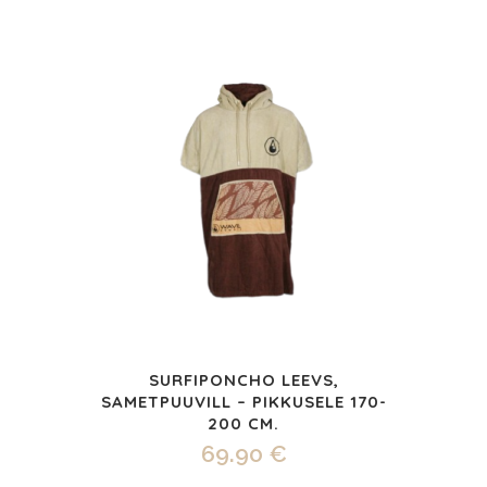
(S36-
41)
quantity
SURFIPONCHO LEEVS,
SAMETPUUVILL – PIKKUSELE 170-
200 CM.
69.90
€