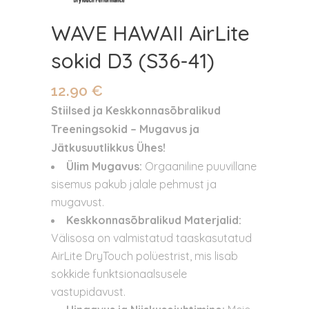
WAVE HAWAII AirLite
sokid D3 (S36-41)
12.90
€
Stiilsed ja Keskkonnasõbralikud
Treeningsokid – Mugavus ja
Jätkusuutlikkus Ühes!
Ülim Mugavus:
Orgaaniline puuvillane
sisemus pakub jalale pehmust ja
mugavust.
Keskkonnasõbralikud Materjalid:
Välisosa on valmistatud taaskasutatud
AirLite DryTouch polüestrist, mis lisab
sokkide funktsionaalsusele
vastupidavust.