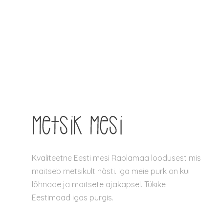
Kvaliteetne Eesti mesi Raplamaa loodusest mis
maitseb metsikult hästi. Iga meie purk on kui
lõhnade ja maitsete ajakapsel. Tükike
Eestimaad igas purgis.