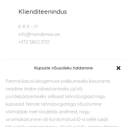
Klienditeenindus
E-R 9 – 17
info@metsikmesi.ee
+372 5802 3721
Tugi
Küpsiste nõusoleku haldamine
Parima kasutuskogemuse pakkumiseks kasutame
Kontakt
seadme teabe salvestamiseks ja/või
Privaatsuspoliitika
juurdepääsemiseks selliseid tehnoloogiaid nagu
Kasutustingimused
küpsised. Nende tehnoloogiatega nõustumine
Küpsiste kasutamise poliitika
võimaldab meil töödelda andmeid, nagu
sirvimiskäitumine või kordumatud ID-d sellel saidil.