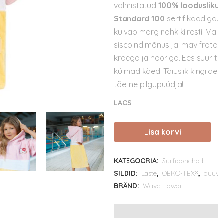
valmistatud
100% loodusliku
Standard 100
sertifikaadiga
kuivab märg nahk kiiresti. Vä
sisepind mõnus ja imav frotee
kraega ja nööriga. Ees suur
külmad käed. Täiuslik kingiidee
tõeline pilgupüüdja!
LAOS
Lisa korvi
Hello
Kitty
KATEGOORIA:
Surfiponchod
poncho
SILDID:
Laste
,
OEKO-TEX®
,
puuv
lastele
BRÄND:
Wave Hawaii
–