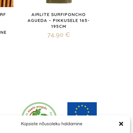
URF
AIRLITE SURFIPONCHO
AGUEDA – PIKKUSELE 165-
195CM
NNE
74.90
€
Küpsiste nõusoleku haldamine