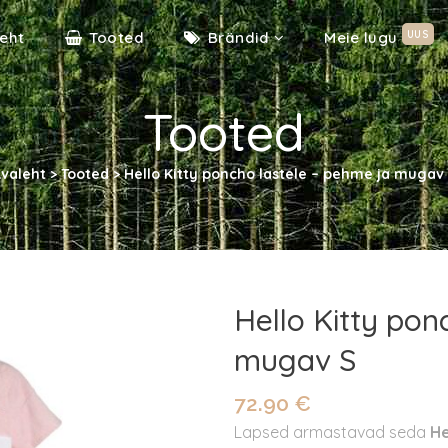
UUS
eht
Tooted
Brändid
Meie lugu
Tooted
valeht
>
Tooted
>
Hello Kitty poncho lastele – pehme ja mugav
Hello Kitty pon
mugav S
72.90
€
Lapsed armastavad seda
He