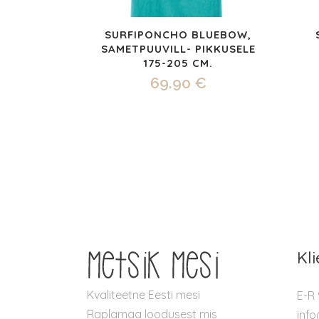
SURFIPONCHO BLUEBOW,
SAMETPUUVILL- PIKKUSELE
175-205 CM.
69.90
€
Kl
Kvaliteetne Eesti mesi
E-R 
Raplamaa loodusest mis
inf