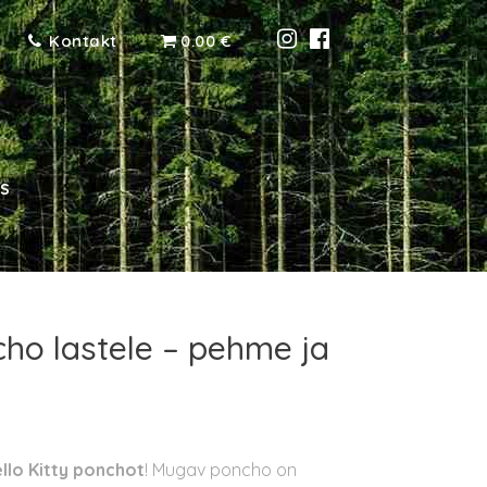
Kontakt
0.00 €
 S
cho lastele – pehme ja
llo Kitty ponchot
! Mugav poncho on