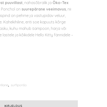
st puuvillast
, nahasõbralik ja
Öko-Tex
. Ponchol on
suurepärane veeimavus
, nii
lispind on pehme ja vastupidav veluur,
. Kahekihiline, eriti soe kapuuts kõrge
 tasku, kuhu mahub šampoon, harja või
 lastele ja kõikidele Hello Kitty fännidele –
illane
,
surfiponšo
KIRJELDUS