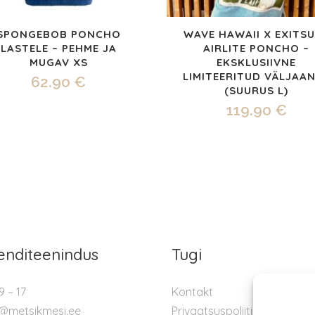
SPONGEBOB PONCHO
WAVE HAWAII X EXITS
LASTELE – PEHME JA
AIRLITE PONCHO –
MUGAV XS
EKSKLUSIIVNE
LIMITEERITUD VÄLJAA
62.90
€
(SUURUS L)
119.90
€
ienditeenindus
Tugi
9 – 17
Kontakt
o@metsikmesi.ee
Privaatsuspoliitika