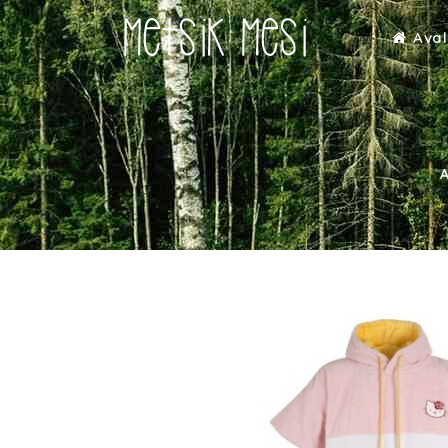
Aval
A