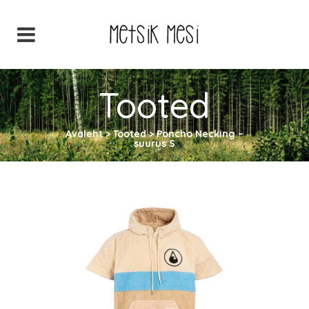
Tooted
Avaleht
>
Tooted
>
Poncho Necking –
suurus S