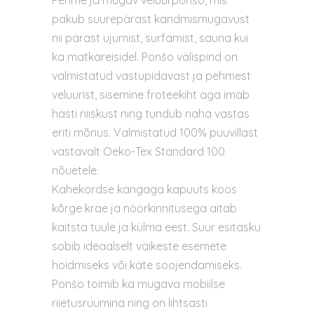
Pehme ja mugav veluurponšo, mis
pakub suurepärast kandmismugavust
nii pärast ujumist, surfamist, sauna kui
ka matkareisidel. Ponšo välispind on
valmistatud vastupidavast ja pehmest
veluurist, sisemine froteekiht aga imab
hästi niiskust ning tundub naha vastas
eriti mõnus. Valmistatud 100% puuvillast
vastavalt Oeko-Tex Standard 100
nõuetele.
Kahekordse kangaga kapuuts koos
kõrge krae ja nöörkinnitusega aitab
kaitsta tuule ja külma eest. Suur esitasku
sobib ideaalselt väikeste esemete
hoidmiseks või käte soojendamiseks.
Ponšo toimib ka mugava mobiilse
riietusruumina ning on lihtsasti