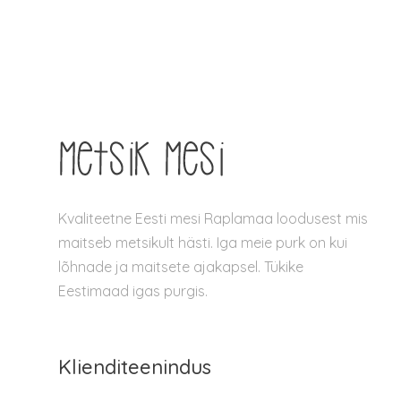
Kvaliteetne Eesti mesi Raplamaa loodusest mis
maitseb metsikult hästi. Iga meie purk on kui
lõhnade ja maitsete ajakapsel. Tükike
Eestimaad igas purgis.
Klienditeenindus