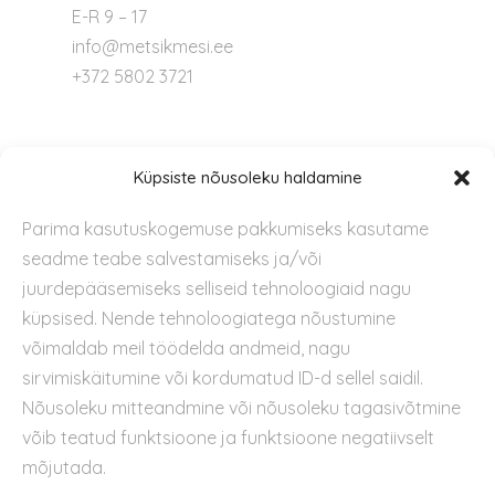
E-R 9 – 17
info@metsikmesi.ee
+372 5802 3721
Tugi
Küpsiste nõusoleku haldamine
Parima kasutuskogemuse pakkumiseks kasutame
Kontakt
seadme teabe salvestamiseks ja/või
Privaatsuspoliitika
juurdepääsemiseks selliseid tehnoloogiaid nagu
Kasutustingimused
küpsised. Nende tehnoloogiatega nõustumine
Küpsiste kasutamise poliitika
võimaldab meil töödelda andmeid, nagu
sirvimiskäitumine või kordumatud ID-d sellel saidil.
Nõusoleku mitteandmine või nõusoleku tagasivõtmine
võib teatud funktsioone ja funktsioone negatiivselt
mõjutada.