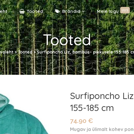
UUS
eht
Tooted
Brändid
Meie lugu
Tooted
valeht
>
Tooted
>
Surfiponcho Liz, bambus– pikkusele 155-185 
Surfiponcho Li
155-185 cm
74.90
€
Mugav ja ülimalt kohev pon