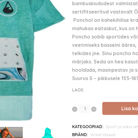
bambuskiududest valmistatu
sertifitseeritud vastavalt 
Ponchol on kahekihilise kra
mahukas esitaskut, kus on 
Poncho sobib sportides või 
veetmiseks basseini ääres, 
telkides jne.
Sinu poncho hoi
märjaks. Seda on hea kasut
hooldada, masinpestav ja s
Suurus S – pikkusele 155-18
LAOS
Lisa ko
Surfiponcho
Liz,
KATEGOORIAD:
Sport ja vaba a
bambus–
BRÄND:
Wave Hawaii