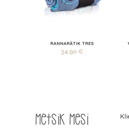
RANNARÄTIK TRES
34.90
€
Kl