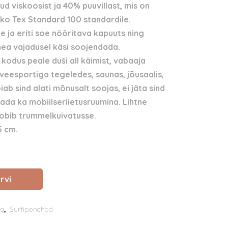
d viskoosist ja 40% puuvillast, mis on
Öko Tex Standard 100 standardile.
e ja eriti soe nööritava kapuuts ning
hea vajadusel käsi soojendada.
kodus peale duši all käimist, vabaaja
veesportiga tegeledes, saunas, jõusaalis,
ab sind alati mõnusalt soojas, ei jäta sind
ada ka mobiilseriietusruumina.
Lihtne
obib trummelkuivatusse.
5 cm.
rvi
eg
,
Surfiponchod