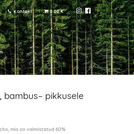
Kontakt
0.00 €
cm
z, bambus– pikkusele
cho, mis on valmistatud 60%