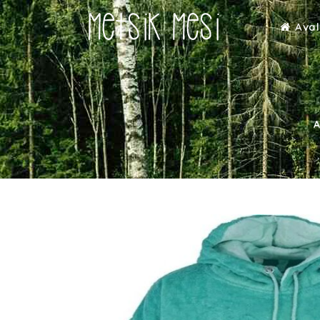
Aval
A