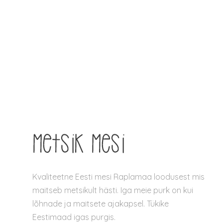
oli:
on:
21.90 €.
19.71 €.
Kvaliteetne Eesti mesi Raplamaa loodusest mis
maitseb metsikult hästi. Iga meie purk on kui
lõhnade ja maitsete ajakapsel. Tükike
Eestimaad igas purgis.