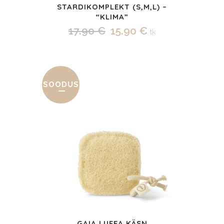
STARDIKOMPLEKT (S,M,L) –
“KLIMA”
Algne
Praegune
17.90
€
15.90
€
tk
hind
hind
oli:
on:
17.90 €.
15.90 €.
SOODUS
GAIA LUFFA KÄSN