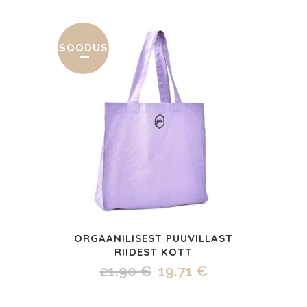
oli:
on:
17.90 €.
15.90 €.
SOODUS
ORGAANILISEST PUUVILLAST
RIIDEST KOTT
Algne
Praegune
21.90
€
19.71
€
hind
hind