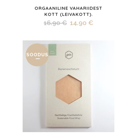
ORGAANILINE VAHARIIDEST
KOTT (LEIVAKOTT).
Algne
Praegune
16.90
€
14.90
€
hind
hind
oli:
on:
16.90 €.
14.90 €.
SOODUS