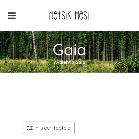
Gaia
Avaleht
>
Gaia
Filtreeri tooteid