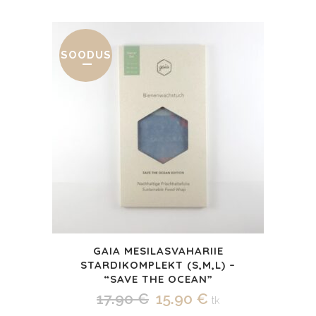
hind
hind
oli:
on:
20.30 €.
15.90 €.
SOODUS
GAIA MESILASVAHARIIE
STARDIKOMPLEKT (S,M,L) –
“SAVE THE OCEAN”
Algne
Praegune
17.90
€
15.90
€
tk