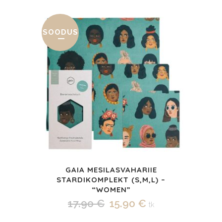
oli:
on:
4.90 €.
3.90 €.
SOODUS
GAIA MESILASVAHARIIE
STARDIKOMPLEKT (S,M,L) –
“WOMEN”
Algne
Praegune
17.90
€
15.90
€
tk
hind
hind