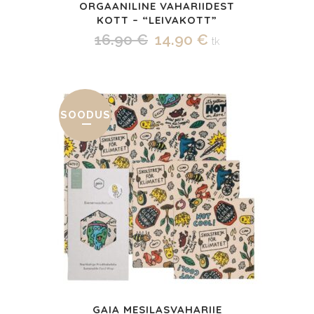
ORGAANILINE VAHARIIDEST
KOTT – “LEIVAKOTT”
Algne
Praegune
16.90
€
14.90
€
tk
hind
hind
oli:
on:
16.90 €.
14.90 €.
SOODUS
GAIA MESILASVAHARIIE