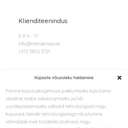
Klienditeenindus
E-R 9 – 17
info@metsikmesi.ee
+372 5802 3721
Tugi
Küpsiste nõusoleku haldamine
Parima kasutuskogemuse pakkumiseks kasutame
Kontakt
seadme teabe salvestamiseks ja/või
Privaatsuspoliitika
juurdepääsemiseks selliseid tehnoloogiaid nagu
Kasutustingimused
küpsised. Nende tehnoloogiatega nõustumine
Küpsiste kasutamise poliitika
võimaldab meil töödelda andmeid, nagu