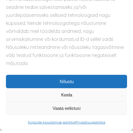
seadme teabe salvestamiseks ja/või
Privaatsuspoliitika
juurdepääsemiseks selliseid tehnoloogiaid nagu
Kasutustingimused
küpsised. Nende tehnoloogiatega nõustumine
Küpsiste kasutamise poliitika
võimaldab meil töödelda andmeid, nagu
sirvimiskäitumine või kordumatud ID-d sellel saidil.
Nõusoleku mitteandmine või nõusoleku tagasivõtmine
võib teatud funktsioone ja funktsioone negatiivselt
mõjutada.
Nõustu
Keela
Vaata eelistusi
Küpsiste kasutamise poliitika
Privaatsuspoliitika