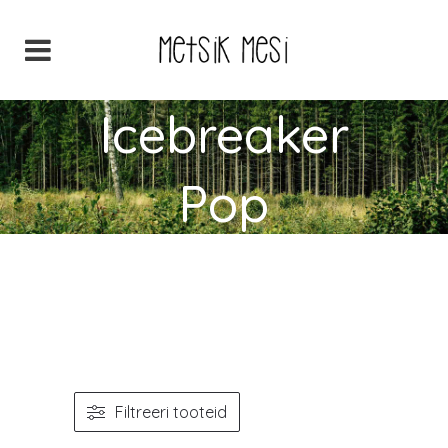
Icebreaker
Pop
Avaleht
>
Icebreaker Pop
Filtreeri tooteid