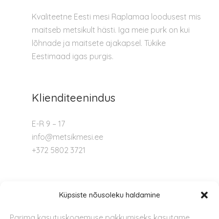
Kvaliteetne Eesti mesi Raplamaa loodusest mis
maitseb metsikult hästi. Iga meie purk on kui
lõhnade ja maitsete ajakapsel. Tükike
Eestimaad igas purgis.
Klienditeenindus
E-R 9 – 17
info@metsikmesi.ee
+372 5802 3721
Tugi
Küpsiste nõusoleku haldamine
Parima kasutuskogemuse pakkumiseks kasutame
Kontakt