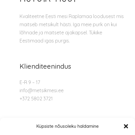
Kvaliteetne Eesti mesi Raplamaa loodusest mis
maitseb metsikult hästi. Iga meie purk on kui
lõhnade ja maitsete ajakapsel. Tükike
Eestimaad igas purgis.
Klienditeenindus
E-R 9 – 17
info@metsikmesi.ee
+372 5802 3721
Tugi
Küpsiste nõusoleku haldamine