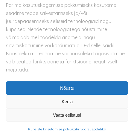
Parima kasutuskogemuse pakkumiseks kasutame
Kontakt
seadme teabe salvestamiseks ja/või
Privaatsuspoliitika
juurdepääsemiseks selliseid tehnoloogiaid nagu
Kasutustingimused
küpsised. Nende tehnoloogiatega nõustumine
Küpsiste kasutamise poliitika
võimaldab meil töödelda andmeid, nagu
sirvimiskäitumine või kordumatud ID-d sellel saidil.
Nõusoleku mitteandmine või nõusoleku tagasivõtmine
võib teatud funktsioone ja funktsioone negatiivselt
mõjutada.
Nõustu
Keela
Vaata eelistusi
Küpsiste kasutamise poliitika
Privaatsuspoliitika