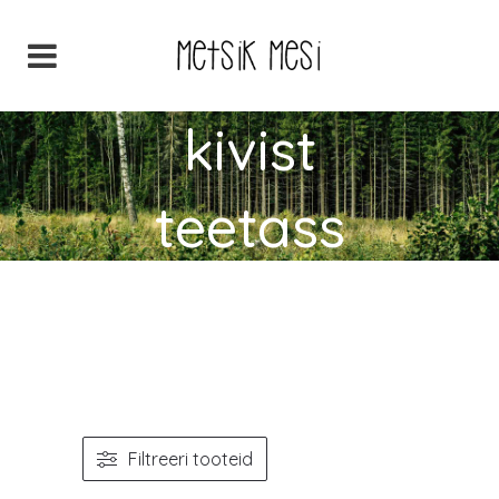
kivist
teetass
Avaleht
>
kivist teetass
Filtreeri tooteid