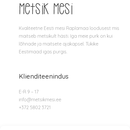
Kvaliteetne Eesti mesi Raplamaa loodusest mis
maitseb metsikult hästi. Iga meie purk on kui
lõhnade ja maitsete ajakapsel. Tükike
Eestimaad igas purgis.
Klienditeenindus
E-R 9 – 17
info@metsikmesi.ee
+372 5802 3721