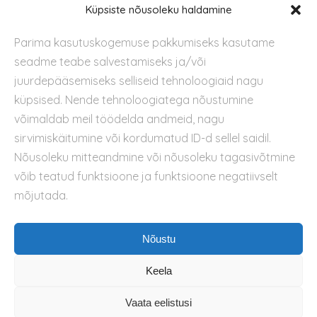
Tugi
Küpsiste nõusoleku haldamine
Parima kasutuskogemuse pakkumiseks kasutame
Kontakt
seadme teabe salvestamiseks ja/või
Privaatsuspoliitika
juurdepääsemiseks selliseid tehnoloogiaid nagu
Kasutustingimused
küpsised. Nende tehnoloogiatega nõustumine
Küpsiste kasutamise poliitika
võimaldab meil töödelda andmeid, nagu
sirvimiskäitumine või kordumatud ID-d sellel saidil.
Nõusoleku mitteandmine või nõusoleku tagasivõtmine
võib teatud funktsioone ja funktsioone negatiivselt
mõjutada.
Nõustu
Keela
Vaata eelistusi