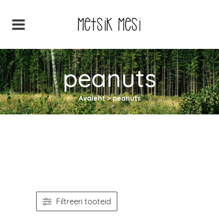
peanuts
Avaleht
>
peanuts
Filtreeri tooteid