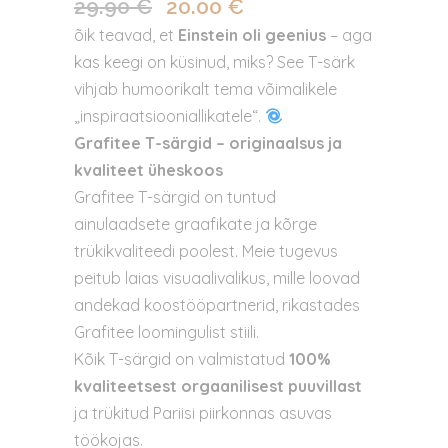
29.90
€
20.00
€
Algne
Praegune
hind
hind
õik teavad, et
Einstein oli geenius
– aga
oli:
on:
kas keegi on küsinud, miks? See T-särk
29.90 €.
20.00 €.
vihjab humoorikalt tema võimalikele
„inspiraatsiooniallikatele“.
Grafitee T-särgid – originaalsus ja
kvaliteet üheskoos
Grafitee T-särgid on tuntud
ainulaadsete graafikate ja kõrge
trükikvaliteedi poolest. Meie tugevus
peitub laias visuaalivalikus, mille loovad
andekad koostööpartnerid, rikastades
Grafitee loomingulist stiili.
Kõik T-särgid on valmistatud
100%
kvaliteetsest orgaanilisest puuvillast
ja trükitud Pariisi piirkonnas asuvas
töökojas.