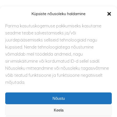
Tugi
Küpsiste nõusoleku haldamine
Parima kasutuskogemuse pakkumiseks kasutame
Kontakt
seadme teabe salvestamiseks ja/või
Privaatsuspoliitika
juurdepääsemiseks selliseid tehnoloogiaid nagu
Kasutustingimused
küpsised. Nende tehnoloogiatega nõustumine
Küpsiste kasutamise poliitika
võimaldab meil töödelda andmeid, nagu
sirvimiskäitumine või kordumatud ID-d sellel saidil.
Nõusoleku mitteandmine või nõusoleku tagasivõtmine
võib teatud funktsioone ja funktsioone negatiivselt
mõjutada.
Nõustu
Keela