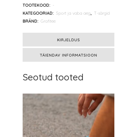
TOOTEKOOD:
-
Albert
KATEGOORIAD:
Sport ja vaba aeg
,
T-särgid
BRÄND:
Grafitee
LSD
quantity
KIRJELDUS
TÄIENDAV INFORMATSIOON
Seotud tooted