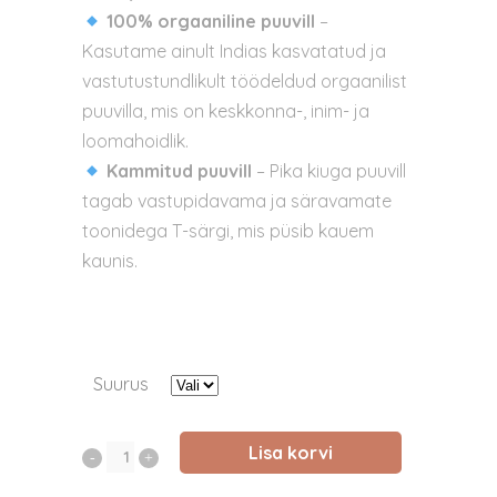
100% orgaaniline puuvill
–
Kasutame ainult Indias kasvatatud ja
vastutustundlikult töödeldud orgaanilist
puuvilla, mis on keskkonna-, inim- ja
loomahoidlik.
Kammitud puuvill
– Pika kiuga puuvill
tagab vastupidavama ja säravamate
toonidega T-särgi, mis püsib kauem
kaunis.
Suurus
Lisa korvi
T-
särk