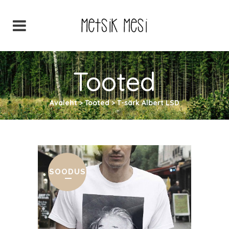
Tooted
Avaleht
>
Tooted
>
T-särk Albert LSD
SOODUS