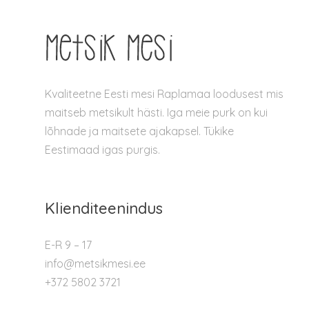
Kvaliteetne Eesti mesi Raplamaa loodusest mis
maitseb metsikult hästi. Iga meie purk on kui
lõhnade ja maitsete ajakapsel. Tükike
Eestimaad igas purgis.
Klienditeenindus
E-R 9 – 17
info@metsikmesi.ee
+372 5802 3721