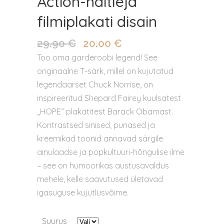
Action-näitleja
filmiplakati disain
29.90
€
20.00
€
Algne
Praegune
hind
hind
Too oma garderoobi legend! See
oli:
on:
originaalne T-särk, millel on kujutatud
29.90 €.
20.00 €.
legendaarset Chuck Norrise, on
inspireeritud Shepard Fairey kuulsatest
„HOPE“ plakatitest Barack Obamast.
Kontrastsed sinised, punased ja
kreemikad toonid annavad särgile
ainulaadse ja popkultuuri-hõngulise ilme
– see on humoorikas austusavaldus
mehele, kelle saavutused ületavad
igasuguse kujutlusvõime.
Suurus