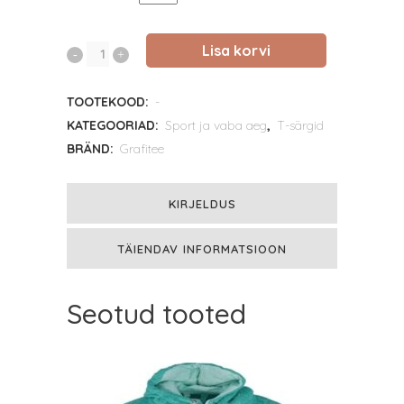
Lisa korvi
Chuck
Hope
TOOTEKOOD:
-
T-
KATEGOORIAD:
Sport ja vaba aeg
,
T-särgid
BRÄND:
Grafitee
särk
–
KIRJELDUS
Action-
TÄIENDAV INFORMATSIOON
näitleja
filmiplakati
Seotud tooted
disain
quantity