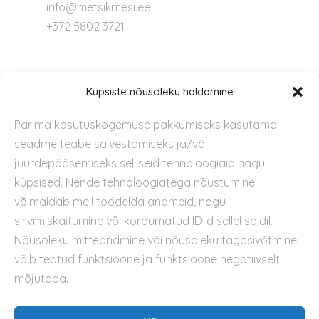
info@metsikmesi.ee
+372 5802 3721
Tugi
Küpsiste nõusoleku haldamine
Parima kasutuskogemuse pakkumiseks kasutame
Kontakt
seadme teabe salvestamiseks ja/või
Privaatsuspoliitika
juurdepääsemiseks selliseid tehnoloogiaid nagu
Kasutustingimused
küpsised. Nende tehnoloogiatega nõustumine
Küpsiste kasutamise poliitika
võimaldab meil töödelda andmeid, nagu
sirvimiskäitumine või kordumatud ID-d sellel saidil.
Nõusoleku mitteandmine või nõusoleku tagasivõtmine
võib teatud funktsioone ja funktsioone negatiivselt
mõjutada.