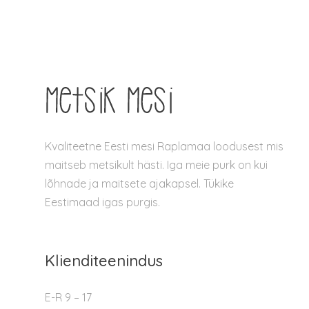
Kvaliteetne Eesti mesi Raplamaa loodusest mis
maitseb metsikult hästi. Iga meie purk on kui
lõhnade ja maitsete ajakapsel. Tükike
Eestimaad igas purgis.
Klienditeenindus
E-R 9 – 17