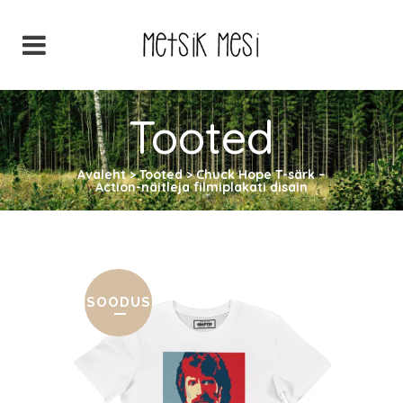
Tooted
Avaleht
>
Tooted
>
Chuck Hope T-särk –
Action-näitleja filmiplakati disain
SOODUS