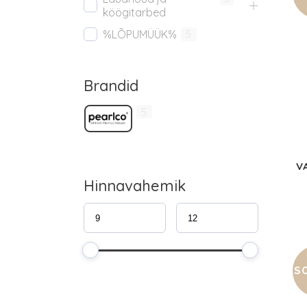
köögitarbed
%LÕPUMÜÜK%
5
Brandid
5
V
Hinnavahemik
S