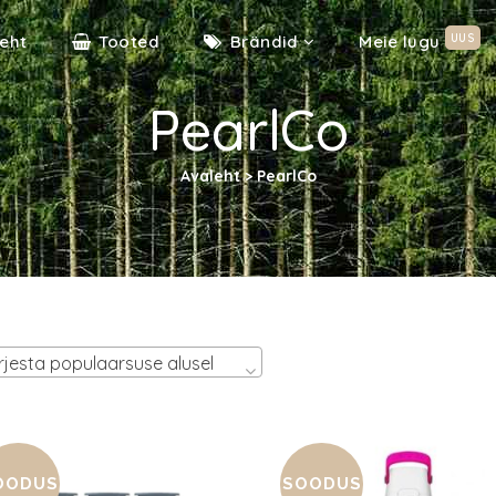
UUS
eht
Tooted
Brändid
Meie lugu
PearlCo
Avaleht
>
PearlCo
rjesta populaarsuse alusel
OODUS
SOODUS