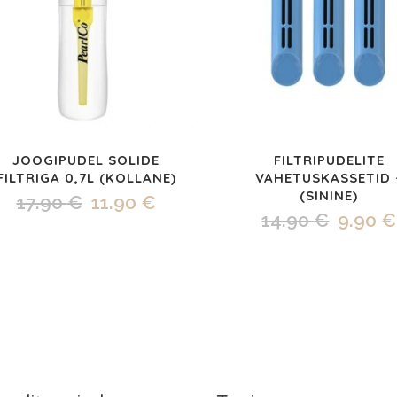
JOOGIPUDEL SOLIDE
FILTRIPUDELITE
FILTRIGA 0,7L (KOLLANE)
VAHETUSKASSETID 
(SININE)
Algne
Praegune
17.90
€
11.90
€
Algne
14.90
€
9.90
€
hind
hind
hind
oli:
on:
oli:
17.90 €.
11.90 €.
14.90 