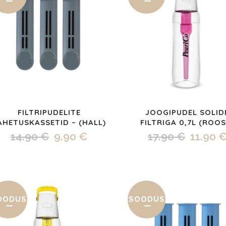
FILTRIPUDELITE
JOOGIPUDEL SOLID
AHETUSKASSETID – (HALL)
FILTRIGA 0,7L (ROOS
Algne
Praegune
Algne
14.90
€
9.90
€
17.90
€
11.90
hind
hind
hind
oli:
on:
oli:
14.90 €.
9.90 €.
17.90 €
OODUS
SOODUS