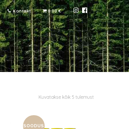
Kontakt
0.00 €
Sorteeritud
Kuvatakse kõik 5 tulemust
populaarsuse
SOODUS
järgi