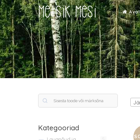
Aval
Otsi
Jä
Kategooriad
S
Lauanõud ja
5